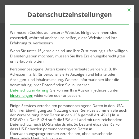
Mit die
Datenschutzeinstellungen
Wir nutzen Cookies auf unserer Website. Einige von ihnen sind
essenziell, während andere uns helfen, diese Website und Ihre
Erfahrung zu verbessern.
Wenn Sie unter 16 Jahre alt sind und Ihre Zustimmung zu freiwilligen
Diensten geben möchten, müssen Sie Ihre Erziehungsberechtigten
um Erlaubnis bitten.
Personenbezogene Daten können verarbeitet werden (z. B. IP-
Adressen), z. B. für personalisierte Anzeigen und Inhalte oder
Anzeigen- und Inhaltsmessung.
Weitere Informationen über die
Verwendung Ihrer Daten finden Sie in unserer
Datenschutzerklärung
.
Sie können Ihre Auswahl jederzeit unter
Stirnfalten entfernen / unterspritzen mit
Einstellungen
widerrufen oder anpassen.
Botox® (Botulinum)
Einige Services verarbeiten personenbezogene Daten in den USA.
Mit Ihrer Einwilligung zur Nutzung dieser Services stimmen Sie auch
der Verarbeitung Ihrer Daten in den USA gemäß Art. 49 (1) lit. a
R
Sichere & langanhaltende Behandlungen
DSGVO zu. Das EuGH stuft die USA als Land mit unzureichendem
Datenschutz nach EU-Standards ein. So besteht etwa das Risiko,
dass US-Behörden personenbezogene Daten in
R
Spezialisierte und erfahrene Ärzte
Überwachungsprogrammen verarbeiten, ohne bestehende
Klagemöglichkeit für Europäer.