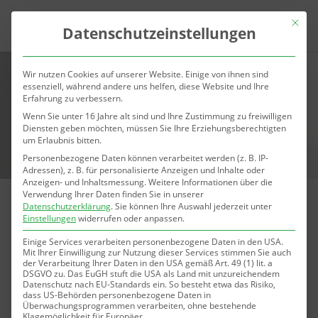
Mit die
Datenschutzeinstellungen
Wir nutzen Cookies auf unserer Website. Einige von ihnen sind
essenziell, während andere uns helfen, diese Website und Ihre
Erfahrung zu verbessern.
Wenn Sie unter 16 Jahre alt sind und Ihre Zustimmung zu freiwilligen
Diensten geben möchten, müssen Sie Ihre Erziehungsberechtigten
um Erlaubnis bitten.
Personenbezogene Daten können verarbeitet werden (z. B. IP-
Adressen), z. B. für personalisierte Anzeigen und Inhalte oder
Anzeigen- und Inhaltsmessung.
Weitere Informationen über die
Verwendung Ihrer Daten finden Sie in unserer
Datenschutzerklärung
.
Sie können Ihre Auswahl jederzeit unter
Fettreduktion mit der „Fett-weg-Spritze“
Einstellungen
widerrufen oder anpassen.
in Karlsruhe
Einige Services verarbeiten personenbezogene Daten in den USA.
Mit Ihrer Einwilligung zur Nutzung dieser Services stimmen Sie auch
der Verarbeitung Ihrer Daten in den USA gemäß Art. 49 (1) lit. a
R
DSGVO zu. Das EuGH stuft die USA als Land mit unzureichendem
Sichere & langanhaltende Behandlungen
Datenschutz nach EU-Standards ein. So besteht etwa das Risiko,
dass US-Behörden personenbezogene Daten in
R
Spezialisierte und erfahrene Ärzte
Überwachungsprogrammen verarbeiten, ohne bestehende
Klagemöglichkeit für Europäer.