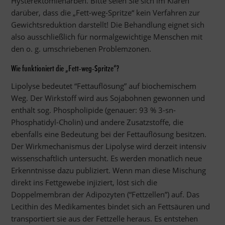
Hysterektomienarben. Bitte seien Sie sich im Klaren
darüber, dass die „Fett-weg-Spritze“ kein Verfahren zur
Gewichtsreduktion darstellt! Die Behandlung eignet sich
also ausschließlich für normalgewichtige Menschen mit
den o. g. umschriebenen Problemzonen.
Wie funktioniert die „Fett-weg-Spritze“?
Lipolyse bedeutet “Fettauflösung” auf biochemischem
Weg. Der Wirkstoff wird aus Sojabohnen gewonnen und
enthält sog. Phospholipide (genauer: 93 % 3-sn-
Phosphatidyl-Cholin) und andere Zusatzstoffe, die
ebenfalls eine Bedeutung bei der Fettauflösung besitzen.
Der Wirkmechanismus der Lipolyse wird derzeit intensiv
wissenschaftlich untersucht. Es werden monatlich neue
Erkenntnisse dazu publiziert. Wenn man diese Mischung
direkt ins Fettgewebe injiziert, löst sich die
Doppelmembran der Adipozyten (“Fettzellen”) auf. Das
Lecithin des Medikamentes bindet sich an Fettsäuren und
transportiert sie aus der Fettzelle heraus. Es entstehen