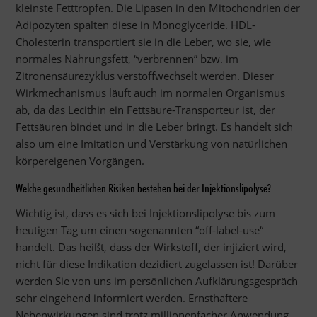
kleinste Fetttropfen. Die Lipasen in den Mitochondrien der
Adipozyten spalten diese in Monoglyceride. HDL-
Cholesterin transportiert sie in die Leber, wo sie, wie
normales Nahrungsfett, “verbrennen” bzw. im
Zitronensäurezyklus verstoffwechselt werden. Dieser
Wirkmechanismus läuft auch im normalen Organismus
ab, da das Lecithin ein Fettsäure-Transporteur ist, der
Fettsäuren bindet und in die Leber bringt. Es handelt sich
also um eine Imitation und Verstärkung von natürlichen
körpereigenen Vorgängen.
Welche gesundheitlichen Risiken bestehen bei der Injektionslipolyse?
Wichtig ist, dass es sich bei Injektionslipolyse bis zum
heutigen Tag um einen sogenannten “off-label-use“
handelt. Das heißt, dass der Wirkstoff, der injiziert wird,
nicht für diese Indikation dezidiert zugelassen ist! Darüber
werden Sie von uns im persönlichen Aufklärungsgespräch
sehr eingehend informiert werden. Ernsthaftere
Nebenwirkungen sind trotz millionenfacher Anwendung