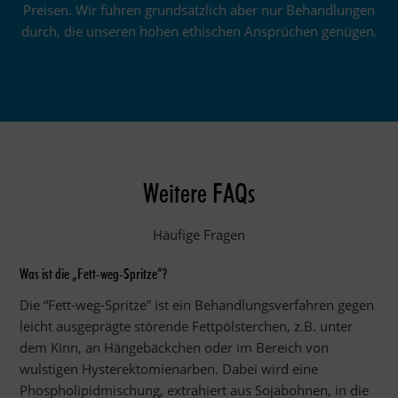
Preisen. Wir führen grundsätzlich aber nur Behandlungen
durch, die unseren hohen ethischen Ansprüchen genügen.
Weitere FAQs
Häufige Fragen
Was ist die „Fett-weg-Spritze“?
Die “Fett-weg-Spritze” ist ein Behandlungsverfahren gegen
leicht ausgeprägte störende Fettpölsterchen, z.B. unter
dem Kinn, an Hängebäckchen oder im Bereich von
wulstigen Hysterektomienarben. Dabei wird eine
Phospholipidmischung, extrahiert aus Sojabohnen, in die