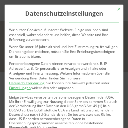
Mit die
Datenschutzeinstellungen
Wir nutzen Cookies auf unserer Website. Einige von ihnen sind
essenziell, während andere uns helfen, diese Website und Ihre
Erfahrung zu verbessern.
Wenn Sie unter 16 Jahre alt sind und Ihre Zustimmung zu freiwilligen
Diensten geben möchten, müssen Sie Ihre Erziehungsberechtigten
um Erlaubnis bitten.
Personenbezogene Daten können verarbeitet werden (z. B. IP-
Adressen), z. B. für personalisierte Anzeigen und Inhalte oder
Anzeigen- und Inhaltsmessung.
Weitere Informationen über die
Verwendung Ihrer Daten finden Sie in unserer
Datenschutzerklärung
.
Sie können Ihre Auswahl jederzeit unter
Lippenaufbau / Lippen mit Hyaluron
Einstellungen
widerrufen oder anpassen.
aufspritzen in Karlsruhe
Einige Services verarbeiten personenbezogene Daten in den USA.
Mit Ihrer Einwilligung zur Nutzung dieser Services stimmen Sie auch
der Verarbeitung Ihrer Daten in den USA gemäß Art. 49 (1) lit. a
R
Sichere & langanhaltende Behandlung
DSGVO zu. Das EuGH stuft die USA als Land mit unzureichendem
Datenschutz nach EU-Standards ein. So besteht etwa das Risiko,
dass US-Behörden personenbezogene Daten in
R
Spezialisierte und erfahrene Ärzte
Überwachungsprogrammen verarbeiten, ohne bestehende
Klagemöglichkeit für Europäer.