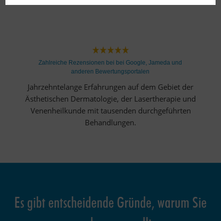
Zahlreiche Rezensionen bei bei Google, Jameda und
anderen Bewertungsportalen
Jahrzehntelange Erfahrungen auf dem Gebiet der
Ästhetischen Dermatologie, der Lasertherapie und
Venenheilkunde mit tausenden durchgeführten
Behandlungen.
Es gibt entscheidende Gründe, warum Sie