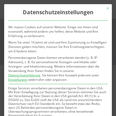
Mit die
Datenschutzeinstellungen
Wir nutzen Cookies auf unserer Website. Einige von ihnen sind
essenziell, während andere uns helfen, diese Website und Ihre
Erfahrung zu verbessern.
Wenn Sie unter 16 Jahre alt sind und Ihre Zustimmung zu freiwilligen
Diensten geben möchten, müssen Sie Ihre Erziehungsberechtigten
um Erlaubnis bitten.
Personenbezogene Daten können verarbeitet werden (z. B. IP-
Adressen), z. B. für personalisierte Anzeigen und Inhalte oder
Anzeigen- und Inhaltsmessung.
Weitere Informationen über die
Verwendung Ihrer Daten finden Sie in unserer
Datenschutzerklärung
.
Sie können Ihre Auswahl jederzeit unter
Laserbehandlung von Venen im Augenbereich (Adern
Einstellungen
widerrufen oder anpassen.
unter den Augen)
Einige Services verarbeiten personenbezogene Daten in den USA.
Mit Ihrer Einwilligung zur Nutzung dieser Services stimmen Sie auch
R
Sichere und schonende Behandlung ohne Schnitte
der Verarbeitung Ihrer Daten in den USA gemäß Art. 49 (1) lit. a
DSGVO zu. Das EuGH stuft die USA als Land mit unzureichendem
R
Kosmetisch störende blaue Adern entfernen lassen
Datenschutz nach EU-Standards ein. So besteht etwa das Risiko,
dass US-Behörden personenbezogene Daten in
Überwachungsprogrammen verarbeiten, ohne bestehende
R
Behandlung periorbitaler Venen mit dem Nd:YAG-
Klagemöglichkeit für Europäer.